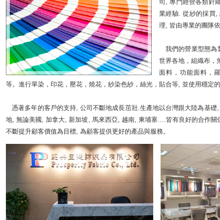
司, 專門經營各類針織
業經驗. 從紗的採買,
理, 皆由專業的團隊
我們的營業型態為製
世界各地，組織布，
面料，功能面料，羅
等。進行單染，印花，壓花，燒花，紗染色紗，絲光，貼合等, 並使用穩定的
憑著多年的客戶的支持, 公司不斷地成長茁壯.生產地以台灣跟大陸為基礎,
地, 無論美國, 加拿大, 新加坡, 馬來西亞, 越南, 柬埔寨….皆有良好的合
不斷提升顧客價值為目標, 為顧客提供更好的產品與服務。