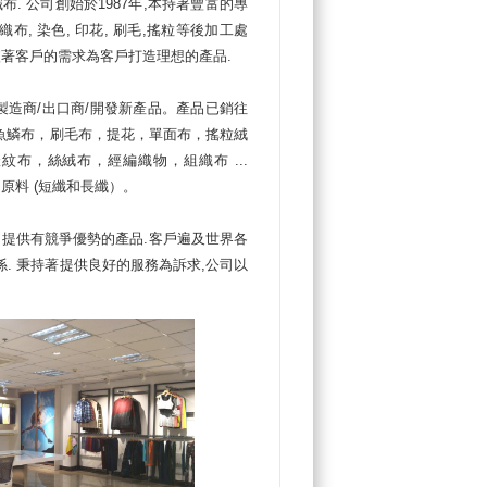
布. 公司創始於1987年,本持著豐富的專
 織布, 染色, 印花, 刷毛,搖粒等後加工處
依著客戶的需求為客戶打造理想的產品.
造商/出口商/開發新產品。產品已銷往
魚鱗布，刷毛布，提花，單面布，搖粒絨
紋布，絲絨布，經編織物，組織布 ...
原料 (短纖和長纖）。
 提供有競爭優勢的產品.客戶遍及世界各
作關係. 秉持著提供良好的服務為訴求,公司以