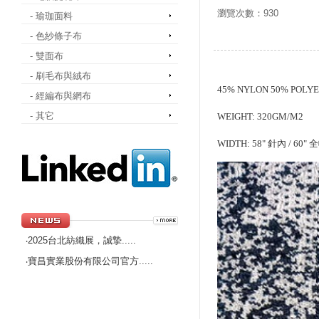
瀏覽次數：930
- 瑜珈面料
- 色紗條子布
- 雙面布
- 刷毛布與絨布
45% NYLON 50% POLY
- 經編布與網布
- 其它
WEIGHT: 320GM/M2
WIDTH: 58" 針內 / 60" 
2025台北紡織展，誠摯.....
‧
寶昌實業股份有限公司官方.....
‧